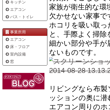
キッチン
家族が衛生的な環
エアコン
欠かせない家事で
バス・トイレ
ホコリを吸い取っ
事業所用
と、手際よく掃除
エアコン
細かい部分や手が
床・フロア
ないものです。
室内設備
窓
リビングなら布製
ッションの奥に潜
エアコン周りのホ