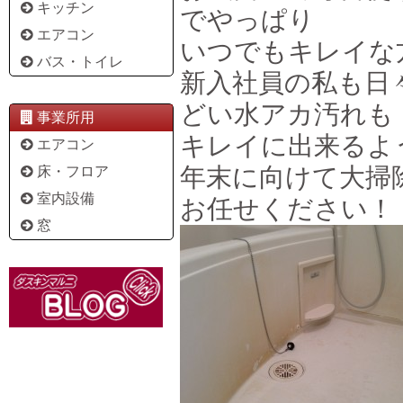
キッチン
でやっぱり
エアコン
いつでもキレイな
バス・トイレ
新入社員の私も日
どい水アカ汚れも
事業所用
キレイに出来るよ
エアコン
年末に向けて大掃
床・フロア
室内設備
お任せください！
窓