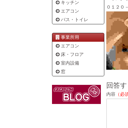
キッチン
０１２０
エアコン
バス・トイレ
事業所用
エアコン
床・フロア
室内設備
窓
回答す
内容
（必