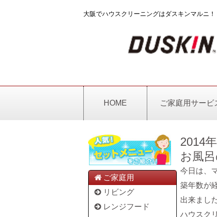
大阪でハウスクリーニングはダスキンマルニ！
HOME
ご家庭用サービ
2014
お風呂
今日は、
ご家庭用
築年数が
リビング
出来まし
レンジフード
ハウスク