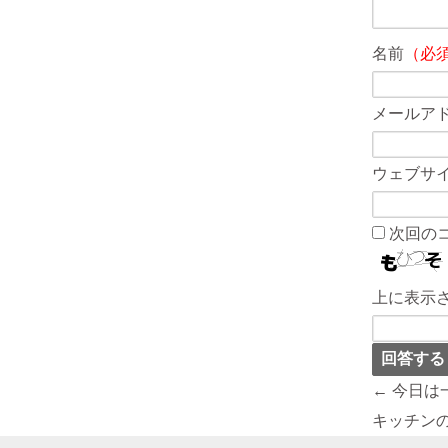
名前
（必
メールア
ウェブサ
次回の
上に表示
← 今日
キッチン