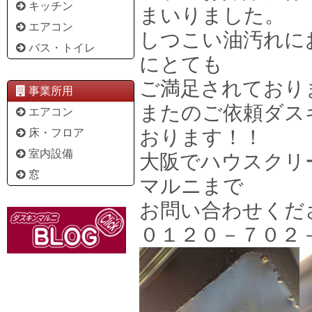
キッチン
まいりました。
エアコン
しつこい油汚れに
バス・トイレ
にとても
ご満足されており
事業所用
またのご依頼ダス
エアコン
おります！！
床・フロア
室内設備
大阪でハウスクリ
窓
マルニまで
お問い合わせくだ
０１２０－７０２