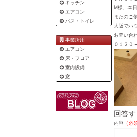
キッチン
M様、本
エアコン
またのご
バス・トイレ
大阪でハ
お問い合
事業所用
０１２０
エアコン
床・フロア
室内設備
窓
回答す
内容
（必