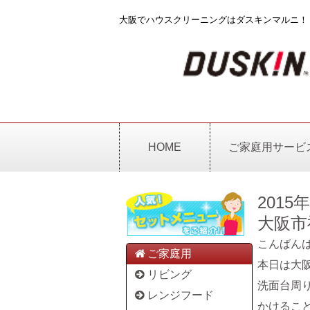
大阪でハウスクリーニングはダスキンマルニ！
HOME
ご家庭用サービ
2015
大阪市
こんばん
ご家庭用
本日は大
リビング
洗面台周
レンジフード
かけるこ