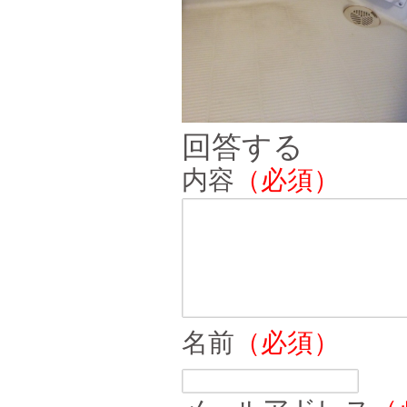
回答する
内容
（必須）
名前
（必須）