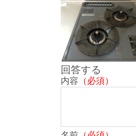
回答する
内容
（必須）
名前
（必須）