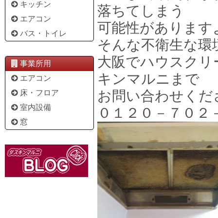
キッチン
落ちてしまう
エアコン
可能性があります
バス・トイレ
そんな不衛生な環
大阪でハウスクリ
事業所用
キンマルニまで
エアコン
お問い合わせくだ
床・フロア
室内設備
０１２０－７０２
窓