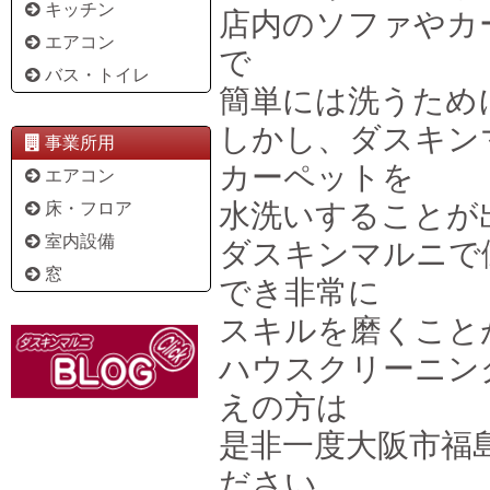
キッチン
店内のソファやカ
エアコン
で
バス・トイレ
簡単には洗うため
しかし、ダスキン
事業所用
カーペットを
エアコン
水洗いすることが
床・フロア
室内設備
ダスキンマルニで
窓
でき非常に
スキルを磨くこと
ハウスクリーニン
えの方は
是非一度大阪市福
ださい。