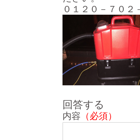
０１２０－７０２
回答する
内容
（必須）