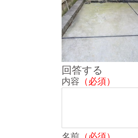
回答する
内容
（必須）
名前
（必須）