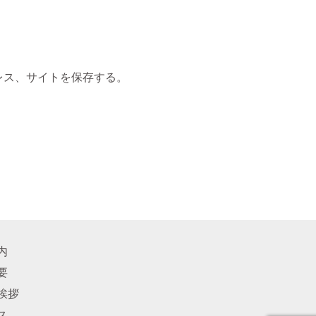
レス、サイトを保存する。
内
要
挨拶
ス