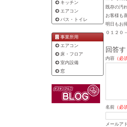
キッチン
既存の汚
エアコン
お客様も
バス・トイレ
明日もお
０１２０
事業所用
エアコン
回答す
床・フロア
内容
（必
室内設備
窓
名前
（必
メールア