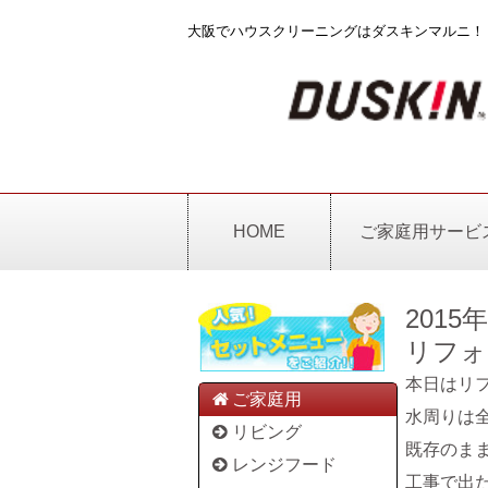
大阪でハウスクリーニングはダスキンマルニ！
HOME
ご家庭用サービ
2015
リフォ
本日はリ
ご家庭用
水周りは
リビング
既存のま
レンジフード
工事で出