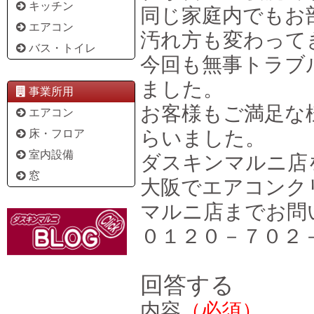
キッチン
同じ家庭内でもお
エアコン
汚れ方も変わって
バス・トイレ
今回も無事トラブ
ました。
事業所用
お客様もご満足な
エアコン
らいました。
床・フロア
室内設備
ダスキンマルニ店
窓
大阪でエアコンク
マルニ店までお問
０１２０－７０２
回答する
内容
（必須）