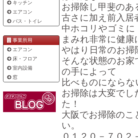
キッチン
お掃除し甲斐のあ
エアコン
古さに加え前入居
バス・トイレ
中ホコリやゴミに
まみれ非常に健康
事業所用
やはり日常のお掃
エアコン
そんな状態のお家
床・フロア
室内設備
の手によって
窓
比べものにならな
お掃除は大変でし
た！
大阪でお掃除のこ
い。
０１２０－７０２