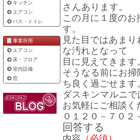
キッチン
さんあります。
エアコン
この月に１度のお
バス・トイレ
す。
見た目ではあまり
事業所用
な汚れとなって
エアコン
目に見えてきます
床・フロア
室内設備
そうなる前にお掃
窓
ち良く過ごせます
ダスキンマルニで
お気軽にご相談く
０１２０－７０２
回答する
内容
（必須）