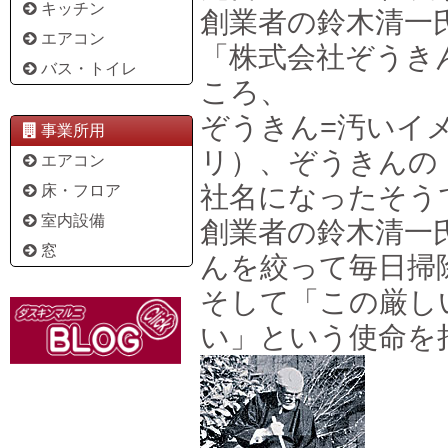
キッチン
創業者の鈴木清一
エアコン
「株式会社ぞうき
バス・トイレ
ころ、
ぞうきん=汚いイ
事業所用
リ）、ぞうきんの
エアコン
社名になったそう
床・フロア
室内設備
創業者の鈴木清一
窓
んを絞って毎日掃
そして「この厳し
い」という使命を