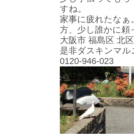
すね。
家事に疲れたなぁ
方、少し誰かに頼
大阪市 福島区 北
是非ダスキンマル
0120-946-023