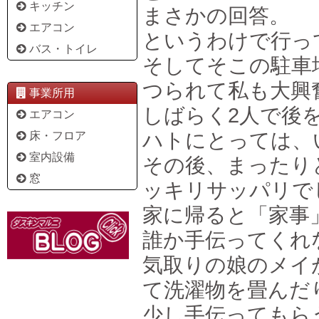
キッチン
まさかの回答。
エアコン
というわけで行っ
バス・トイレ
そしてそこの駐車
つられて私も大興
事業所用
しばらく2人で後
エアコン
ハトにとっては、
床・フロア
室内設備
その後、まったり
窓
ッキリサッパリで
家に帰ると「家事
誰か手伝ってくれ
気取りの娘のメイ
て洗濯物を畳んだ
少し手伝ってもら