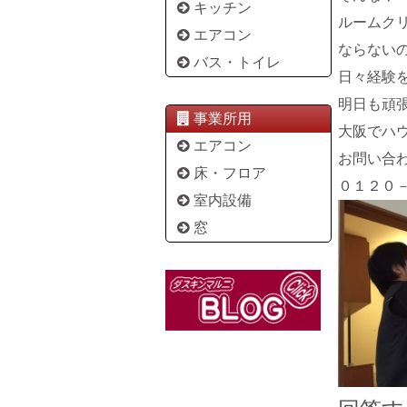
キッチン
ルームク
エアコン
ならない
バス・トイレ
日々経験
明日も頑
事業所用
大阪でハ
エアコン
お問い合
床・フロア
０１２０
室内設備
窓