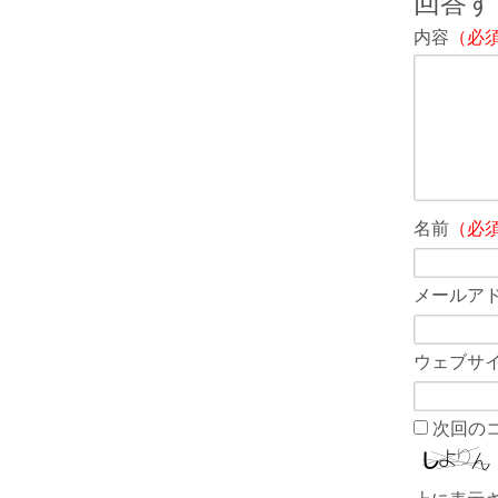
回答す
内容
（必
名前
（必
メールア
ウェブサ
次回の