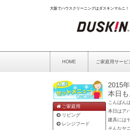
大阪でハウスクリーニングはダスキンマルニ！
HOME
ご家庭用サービ
2015
本日も
こんばん
ご家庭用
本日はア
リビング
建具には
レンジフード
そんなヤ