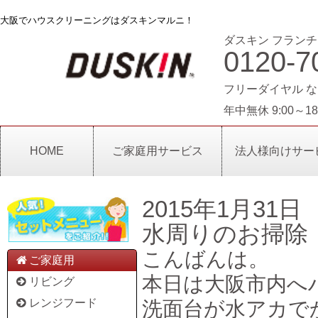
大阪でハウスクリーニングはダスキンマルニ！
ダスキン フランチ
0120-7
フリーダイヤル な
年中無休 9:00～18
HOME
ご家庭用サービス
法人様向けサー
2015年1月31日
水周りのお掃除
こんばんは。
ご家庭用
本日は大阪市内へ
リビング
レンジフード
洗面台が水アカで