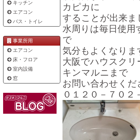
キッチン
カピカに
エアコン
することが出来ま
バス・トイレ
水周りは毎日使用
で
事業所用
気分もよくなりま
エアコン
大阪でハウスクリ
床・フロア
室内設備
キンマルニまで
窓
お問い合わせくだ
０１２０－７０２