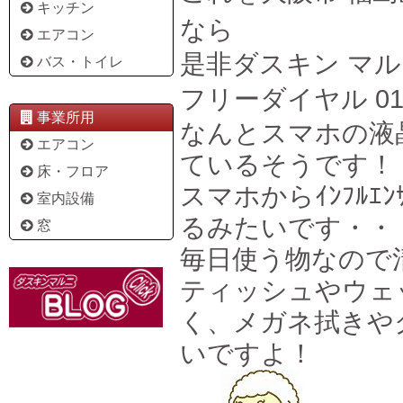
キッチン
なら
エアコン
是非ダスキン マ
バス・トイレ
フリーダイヤル 0120
事業所用
なんとスマホの液
エアコン
ているそうです！
床・フロア
スマホからｲﾝﾌﾙ
室内設備
るみたいです・・
窓
毎日使う物なので
ティッシュやウェ
く、メガネ拭きや
いですよ！